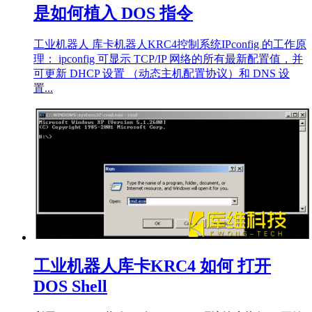
是如何植入 DOS 指令
工业机器人 库卡机器人KRC4控制系统IPconfig 的工作原
理： ipconfig 可显示 TCP/IP 网络的所有最新配置值，并
可更新 DHCP 设置 （动态主机配置协议）和 DNS 设
置...
工业机器人库卡KRC4 如何 打开
DOS Shell